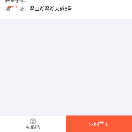
联系手机：
****
地 址：
翠山湖翠湖大道5号
返回首页
电话咨询