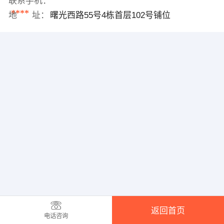
联系手机：
****
地 址：
曙光西路55号4栋首层102号铺位
返回首页
电话咨询